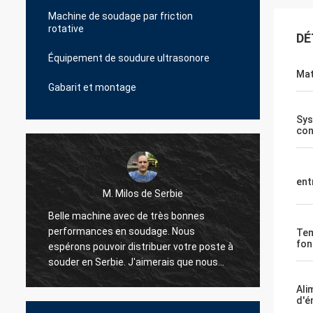
Machine de soudage par friction
rotative
DÉ
Équipement de soudure ultrasonore
Mat
Gabarit et montage
Sys
con
ent
M. Milos de Serbie
à
Belle machine avec de très bonnes
Bonjou
performances en soudage. Nous
apparei
Tem
fon
espérons pouvoir distribuer votre poste à
Merci 
souder en Serbie. J'aimerais que nous
meilleu
ayons une bonne coopération.
Ali
d'é