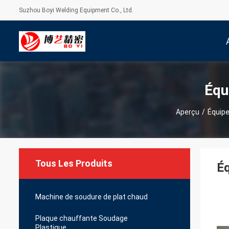
Suzhou Boyi Welding Equipment Co., Ltd.
Équ
Aperçu
/
Équip
Tous Les Produits
Éq
Machine de soudure de plat chaud
Plaque chauffante Soudage
Plastique