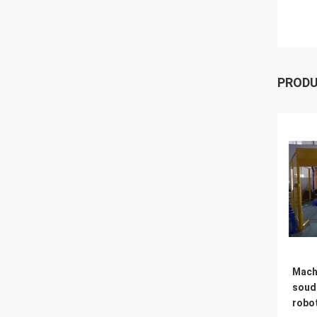
PROD
Mach
soud
robo