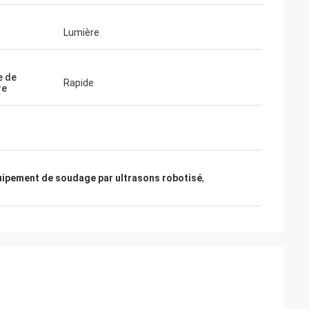
que l'entreprise
tion. Je vous
Lumière
 prospère.
e de
Rapide
re
ipement de soudage par ultrasons robotisé
,