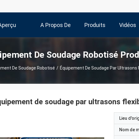
Aperçu
A Propos De
Produits
Vidéos
Nous
ipement De Soudage Robotisé Prod
ement De Soudage Robotisé
/
Équipement De Soudage Par Ultrasons F
uipement de soudage par ultrasons flexib
Lieu d'ori
Nom de 