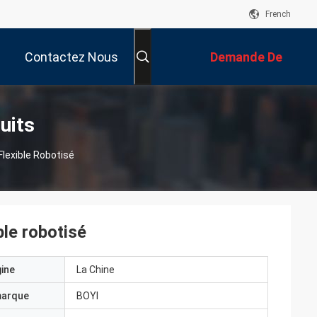
French
Contactez Nous
Demande De
Soumission
uits
lexible Robotisé
le robotisé
gine
La Chine
marque
BOYI