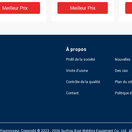
d'a
sou
Meilleur Prix
Meilleur Prix
poi
À propos
Profil de la société
Nouvelles
Visite d'usine
Des cas
Contrôle de la qualité
Plan du si
rité des systèmes
services autonomes de
Sys
Contact
uipement de
montage d'équipements
ind
age robotisé
de soudage robotisé
de 
matisé
Meilleur Prix
Meilleur Prix
 Fournisseur.
Copyright © 2023 - 2026 Suzhou Boyi Welding Equipment Co., Ltd.. Al