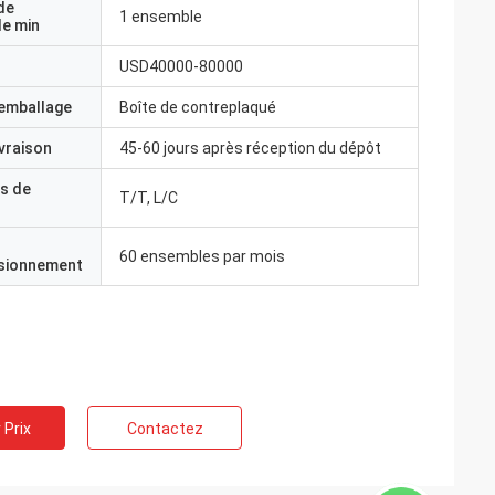
de
1 ensemble
e min
USD40000-80000
'emballage
Boîte de contreplaqué
ivraison
45-60 jours après réception du dépôt
s de
T/T, L/C
60 ensembles par mois
isionnement
 Prix
Contactez