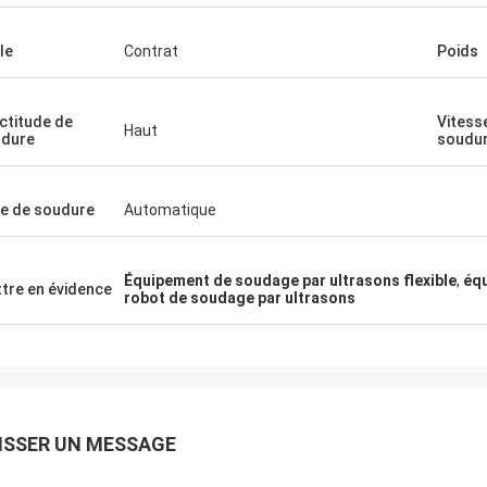
de votre équipement lors
aura surestimé la produc
le
Contrat
Poids
souhaite une entreprise
ctitude de
Vitess
Haut
dure
soudu
e de soudure
Automatique
Équipement de soudage par ultrasons flexible
,
équ
tre en évidence
robot de soudage par ultrasons
ISSER UN MESSAGE