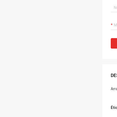
DE
Arr
Éti