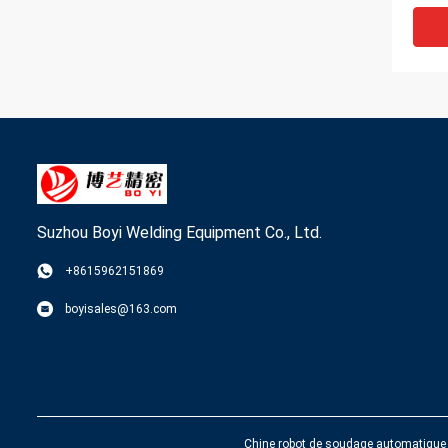
Suzhou Boyi Welding Equipment Co., Ltd.
+8615962151869
Sécu
boyisales@163.com
d'éq
soud
auto
Chine robot de soudage automatique