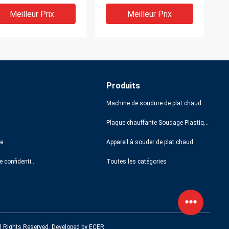
utomatisation de
dure robotisée par
Meilleur Prix
Meilleur Prix
nts
Produits
Machine de soudure de plat chaud
Plaque chauffante Soudage Plastique
te
Appareil à souder de plat chaud
tèmes robotiques
Systèmes de soudage
Politique de confidentialité
Toutes les catégories
ustriels de machines
automatisés par robot de
soudage par points
soudage par ultrasons
Meilleur Prix
Meilleur Prix
l Rights Reserved. Developed by
ECER