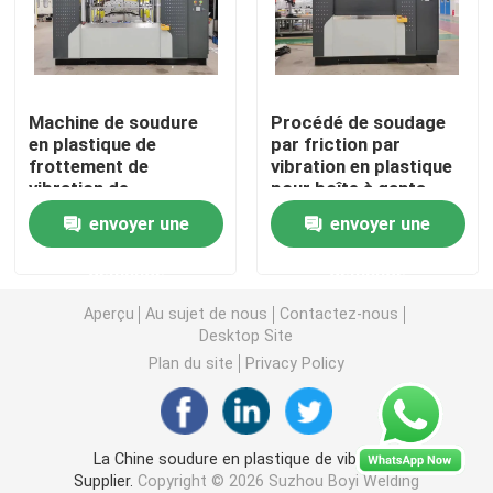
Appareil à souder de plat chaud
Machine de soudure
Procédé de soudage
Machine de soudure en plastique de palette
en plastique de
par friction par
frottement de
vibration en plastique
vibration de
pour boîte à gants
Machine de jalonnement de la chaleur
couverture de toilette
automobile
envoyer une
envoyer une
pour le radiateur de
voiture
Machine de soudage rivetage à chaud
demande
demande
Aperçu
Au sujet de nous
Contactez-nous
Machine de soudage par friction par vibration
Desktop Site
Plan du site
Privacy Policy
Soudure ultrasonore des véhicules à moteur
La Chine soudure en plastique de vibration
Machine de soudure de poinçon
Supplier.
Copyright © 2026 Suzhou Boyi Welding