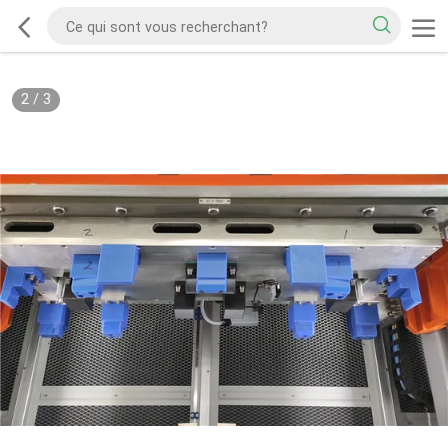
2
/
3