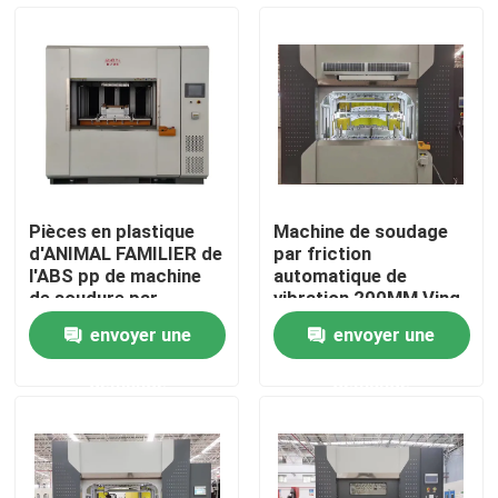
A propos de nous
Visite d'usine
Contrôle de la qualité
Pièces en plastique
Machine de soudage
d'ANIMAL FAMILIER de
par friction
Contact
l'ABS pp de machine
automatique de
de soudure par
vibration 200MM Ving
friction de vibration
Table For Plastic
envoyer une
envoyer une
de pompe de réservoir
Filter
Demande de soumission
de stockage
demande
demande
Machine de soudure de plat chaud
Plaque chauffante Soudage Plastique