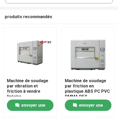
produits recommandés
Machine de soudage
Machine de soudage
Aperçu
par vibration et
par friction en
friction à vendre
plastique ABS PC PVC
linéaire
PMMA PES
Produits
envoyer une
envoyer une
demande
demande
Vidéos