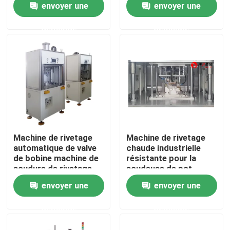
envoyer une
envoyer une
bord de véhicule
demande
demande
A propos de nous
Visite d'usine
Contrôle de la qualité
Contact
Machine de rivetage
Machine de rivetage
automatique de valve
chaude industrielle
de bobine machine de
résistante pour la
Demande de soumission
soudure de rivetage
soudeuse de pot
de point chaud
d'huile de voiture
envoyer une
envoyer une
Machine de soudure de plat chaud
demande
demande
Plaque chauffante Soudage Plastique