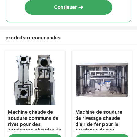
Continuer
produits recommandés
Aperçu
Machine chaude de
Machine de soudure
Produits
soudure commune de
de rivetage chaude
rivet pour des
d'air de fer pour la
soudeuses chaudes de
soudeuse de pot
Vidéos
plat de tableaux de
d'huile de voiture