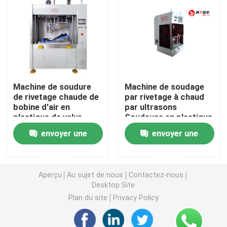
Appareil à souder de plat chaud
Machine de soudure en plastique de palette
Machine de soudure
Machine de soudage
Machine de jalonnement de la chaleur
de rivetage chaude de
par rivetage à chaud
bobine d'air en
par ultrasons
plastique de valve
Soudeuse en plastique
Machine de soudage rivetage à chaud
à air
envoyer une
envoyer une
Machine de soudage par friction par vibration
demande
demande
Aperçu
Au sujet de nous
Contactez-nous
Desktop Site
Soudure ultrasonore des véhicules à moteur
Plan du site
Privacy Policy
Machine de soudure de poinçon