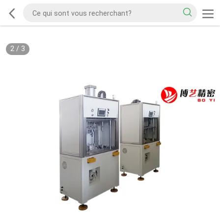
2
/
3