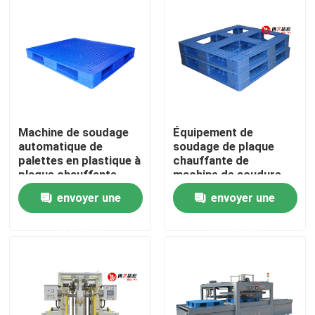
A propos de nous
Visite d'usine
Contrôle de la qualité
Machine de soudage
Équipement de
automatique de
soudage de plaque
palettes en plastique à
chauffante de
Contact
plaque chauffante
machine de soudure
de palette en plastique
envoyer une
envoyer une
à grande vitesse
Demande de soumission
demande
demande
Machine de soudure de plat chaud
Plaque chauffante Soudage Plastique