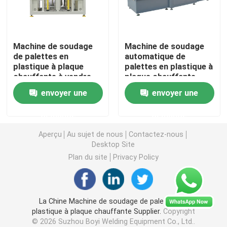
Appareil à souder de plat chaud
Machine de soudage
Machine de soudage
de palettes en
automatique de
Machine de soudure en plastique de palette
plastique à plaque
palettes en plastique à
chauffante à vendre
plaque chauffante
Machine de jalonnement de la chaleur
envoyer une
envoyer une
demande
demande
Machine de soudage rivetage à chaud
Aperçu
Au sujet de nous
Contactez-nous
Desktop Site
Machine de soudage par friction par vibration
Plan du site
Privacy Policy
Soudure ultrasonore des véhicules à moteur
La Chine Machine de soudage de palettes en
plastique à plaque chauffante Supplier.
Copyright
Machine de soudure de poinçon
© 2026 Suzhou Boyi Welding Equipment Co., Ltd..