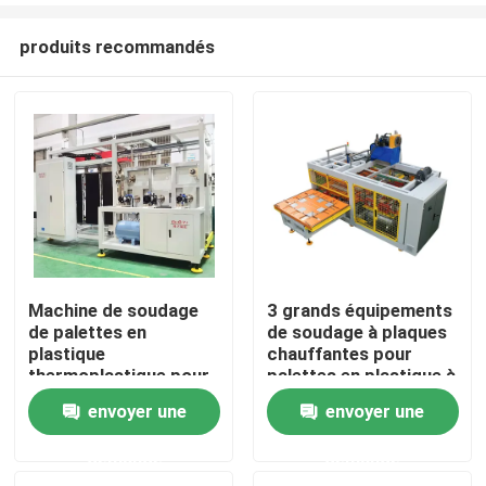
produits recommandés
Machine de soudage
3 grands équipements
de palettes en
de soudage à plaques
Aperçu
plastique
chauffantes pour
thermoplastique pour
palettes en plastique à
PP PE ABS PVC
commande servo avec
envoyer une
envoyer une
Produits
table coulissante
gauche et droite
demande
demande
Vidéos