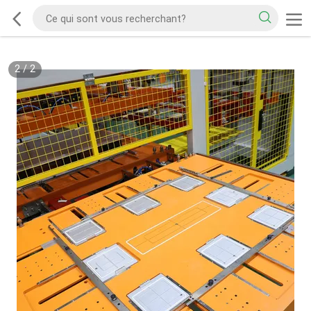
2
/
2