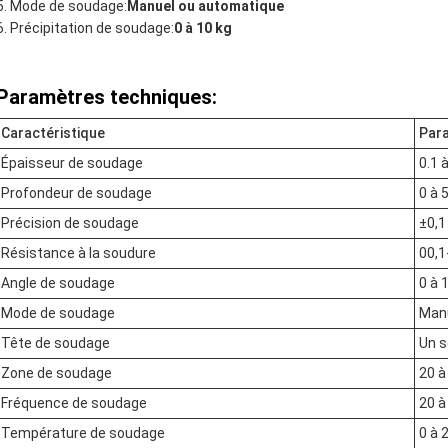
Mode de soudage:
Manuel ou automatique
Précipitation de soudage:
0 à 10 kg
Paramètres techniques:
Caractéristique
Par
Épaisseur de soudage
0.1 
Profondeur de soudage
0 à
Précision de soudage
±0,
Résistance à la soudure
00,1
Angle de soudage
0 à 
Mode de soudage
Man
Tête de soudage
Un s
Zone de soudage
20 
Fréquence de soudage
20 à
Température de soudage
0 à 