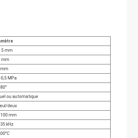
amètre
à 5 mm
 5 mm
1 mm
-0,5 MPa
180°
uel ou automatique
eul/deux
à 100 mm
 35 kHz
200°C