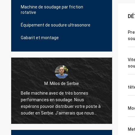
Machine de soudage par friction
rotative
DÉ
Équipement de soudure ultrasonore
Pre
Gabarit et montage
sou
Vit
sou
M. Milos de Serbie
têt
à
Belle machine avec de très bonnes
Bonjou
performances en soudage. Nous
apparei
espérons pouvoir distribuer votre poste à
Merci 
Mod
souder en Serbie. J'aimerais que nous
meilleu
ayons une bonne coopération.
Met