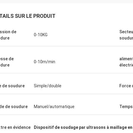
TAILS SUR LE PRODUIT
ssion de
Secteu
0-10KG
dure
soudu
esse de
alimen
0-10m/min
dure
électr
M. Ullah du Pakistan
M. Horacio Ar
e de soudure
Simple/double
Force 
r, Jack, la représentation de votre
Je suis très satisfait d
l à souder de palette est si parfait.
plaque chauffante. Depu
de votre bonne coopération et
avons reçu la production
e de soudure
Manuel/automatique
Temps
r service.
équipement depuis plus 
équipement fonctionne t
l'effet de soudage est p
tre en évidence
Dispositif de soudage par ultrasons à maillage en
envisagerons d'acheter 