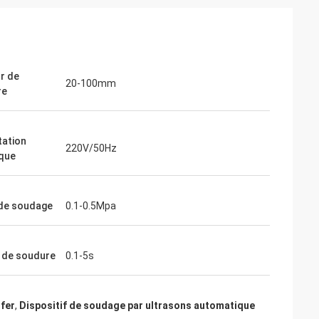
r de
20-100mm
re
tation
220V/50Hz
ique
gentine
de soudage
0.1-0.5Mpa
e votre soudeuse à
is que nous
 de votre
 de soudure
0.1-5s
d'un an, votre
rès bien et
arfait. Nous
 fer
,
Dispositif de soudage par ultrasons automatique
une autre pièce