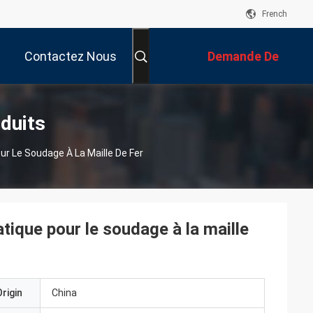
French
Contactez Nous
Demande De
Soumission
duits
r Le Soudage À La Maille De Fer
tique pour le soudage à la maille
rigin
China