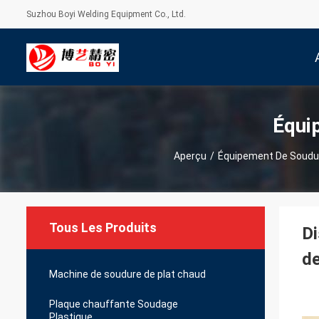
Suzhou Boyi Welding Equipment Co., Ltd.
Équi
Aperçu
/
Équipement De Soudur
Tous Les Produits
Di
de
Machine de soudure de plat chaud
Plaque chauffante Soudage
Plastique