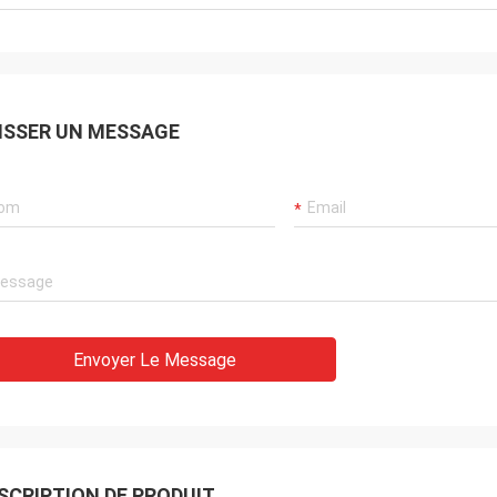
de votre équipement lors
aura surestimé la produc
souhaite une entreprise
ISSER UN MESSAGE
Envoyer Le Message
SCRIPTION DE PRODUIT