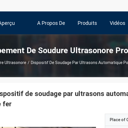
Aperçu
A Propos De
Produits
Vidéos
Nous
pement De Soudure Ultrasonore Pro
e Ultrasonore
/
Dispositif De Soudage Par Ultrasons Automatique Pou
spositif de soudage par ultrasons automa
 fer
Place of O