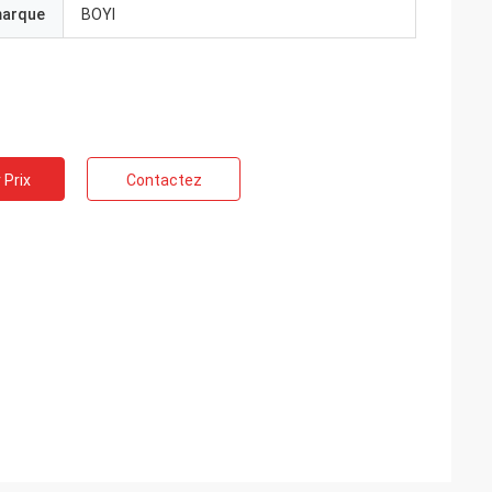
marque
BOYI
 Prix
Contactez